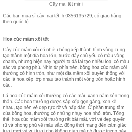
Cây mai tết mini
Các bạn mua sỉ cây mai tết lh 0356135729, có giao hàng
theo quốc lộ
Hoa cúc mâm xôi tết
Cây cúc mâm xôi có nhiều bông xếp thành hình vòng cung
tạo thành một đĩa hoa lớn, trước đây chủ yếu có màu vàng
chanh, nhưng hiện nay người ta đã lai tạo nhiều loại có màu
sắc và phong phú. Nhìn từ phía trên, bông hoa cúc mâm xôi
thường có hình tròn, như một đĩa mâm xôi truyền thống với
các lá hoa xếp lớp nhau tạo thành một vòng tròn hoặc hình
cầu.
Lá hoa cúc mâm xôi thường có các màu xanh nằm kén trong
thân. Các hoa thường được sắp xếp gọn gàng, xen kẽ
nhau, tạo nên vẻ đẹp rực rỡ và hấp dẫn. Ở phần trung tâm
của bông hoa, thường có những nhụy hoa nhỏ, tròn. Tổng
thể, hoa cúc mâm xôi thường rất bắt mắt, với vẻ đẹp quyến
rũ và phong phú về màu sắc, đồng thời mang đến cảm giác
tươi mới và vui tươi cho không gian mà nó được trưng bày.