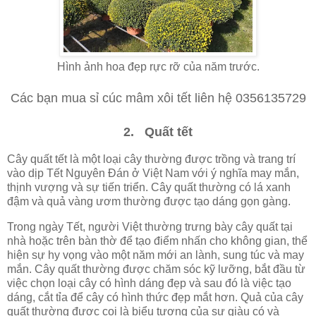
Hình ảnh hoa đẹp rực rỡ của năm trước.
Các bạn mua sỉ cúc mâm xôi tết liên hệ 0356135729
2.
Quất tết
Cây quất tết là một loại cây thường được trồng và trang trí
vào dịp Tết Nguyên Đán ở Việt Nam với ý nghĩa may mắn,
thịnh vượng và sự tiến triển. Cây quất thường có lá xanh
đậm và quả vàng ươm thường được tạo dáng gọn gàng.
Trong ngày Tết, người Việt thường trưng bày cây quất tại
nhà hoặc trên bàn thờ để tạo điểm nhấn cho không gian, thể
hiện sự hy vọng vào một năm mới an lành, sung túc và may
mắn. Cây quất thường được chăm sóc kỹ lưỡng, bắt đầu từ
việc chọn loại cây có hình dáng đẹp và sau đó là việc tạo
dáng, cắt tỉa để cây có hình thức đẹp mắt hơn. Quả của cây
quất thường được coi là biểu tượng của sự giàu có và