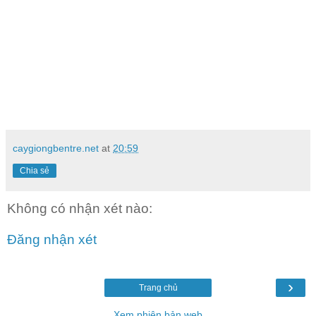
caygiongbentre.net
at
20:59
Chia sẻ
Không có nhận xét nào:
Đăng nhận xét
›
Trang chủ
Xem phiên bản web